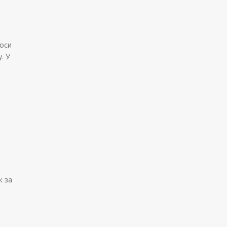
у
носи
. У
к за