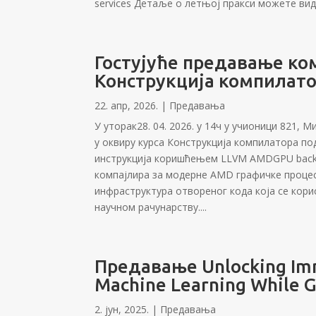
services Детаље о летњој пракси можете виде
Гостујуће предавање ко
Конструкција компилат
22. апр, 2026.
|
Предавања
У уторак28. 04. 2026. у 14ч у учионици 821
у оквиру курса Конструкција компилатора по
инструкција коришћењем LLVM AMDGPU backen
компајлира за модерне AMD графичке проце
инфраструктура отвореног кода која се корис
научном рачунарству....
Предавање Unlocking Imme
Machine Learning While G
2. јун, 2025.
|
Предавања