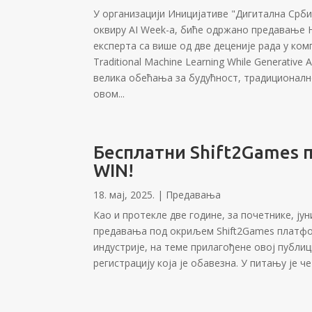
У организацији Иницијативе "Дигитална Срби
оквиру AI Week-а, биће одржано предавање Не
експерта са више од две деценије рада у комп
Traditional Machine Learning While Generativ
велика обећања за будућност, традиционалн
овом...
Бесплатни Shift2Games 
WIN!
18. мај, 2025.
|
Предавања
Као и протекле две године, за почетнике, ју
предавања под окриљем Shift2Games платфор
индустрије, на теме прилагођене овој публиц
регистрацију која је обавезна. У питању је четв