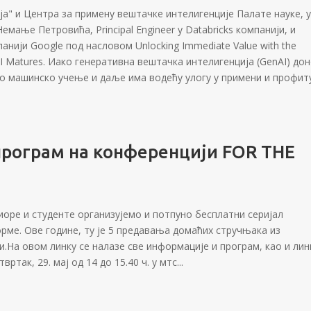
ја" и Центра за примену вештачке интелигенције Палате науке, 
мање Петровића, Principal Engineer у Databricks компанији, и
анији Google под насловом Unlocking Immediate Value with the
e AI Matures. Иако генеративна вештачка интелигенција (GenAI) до
о машинско учење и даље има водећу улогу у примени и профиту
програм на конференцији FOR THE
ниоре и студенте организујемо и потпуно бесплатни серијал
ме. Ове године, ту је 5 предавања домаћих стручњака из
и.На овом линку се налазе све информације и програм, као и лин
ртак, 29. мај од 14 до 15.40 ч. у мтс...