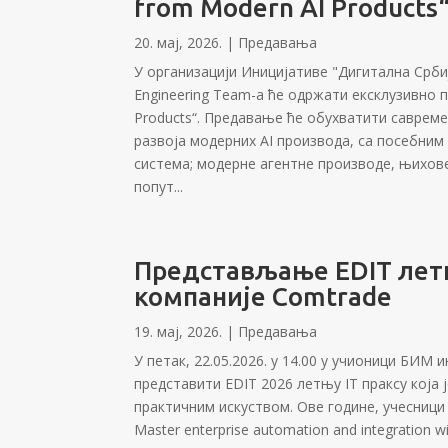
from Modern AI Products
20. мај, 2026.
|
Предавања
У организацији Иницијативе "Дигитална Србија
Engineering Team-а ће одржати ексклузивно пр
Products“. Предавање ће обухватити савремен
развоја модерних AI производа, са посебним 
система; модерне агентне производе, њихове 
попут...
Представљање EDIT лет
компаније Comtrade
19. мај, 2026.
|
Предавања
У петак, 22.05.2026. у 14.00 у учионици БИ
представити EDIT 2026 летњу IT праксу која
практичним искуством. Ове године, учесници п
Master enterprise automation and integration w