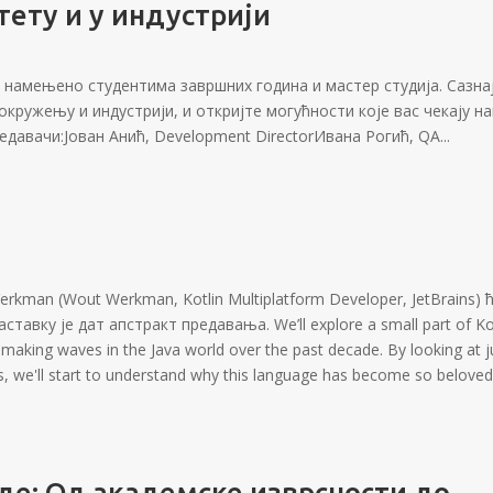
ету и у индустрији
е намењено студентима завршних година и мастер студија. Сазна
кружењу и индустрији, и откријте могућности које вас чекају н
редавачи:Јован Анић, Development DirectorИвана Рогић, QA...
Verkman (Wout Werkman, Kotlin Multiplatform Developer, JetBrains) 
тавку је дат апстракт предавања. We’ll explore a small part of Kot
king waves in the Java world over the past decade. By looking at j
s, we'll start to understand why this language has become so beloved
де: Од академске изврсности до