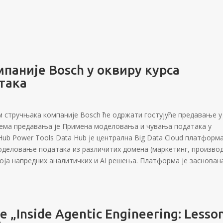
паније Bosch у оквиру курса
така
 тим стручњака компаније Bosch ће одржати гостујуће предавање у
Тема предавања је Примена моделовања и чувања података у
 Hub Power Tools Data Hub је централна Big Data Cloud платформ
оделовање података из различитих домена (маркетинг, произво
оја напредних аналитичких и AI решења. Платформа је заснован
 „Inside Agentic Engineering: Lesso