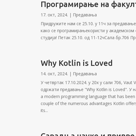
Програмирање на факулт
17. окт, 2024.
|
Предавања
Придружите нам се 25.10. у 11ч за предавањ
како се програмирањекористи у академском о
студија! Петак 25.10. од 11-12чСала бр.706 П
Why Kotlin is Loved
14. окт, 2024.
|
Предавања
У четвртак 17.10.2024. у 20х у сали 706, Vaut 
одржати предавање "Why Kotlin is Loved". У нас
a modern programming language that has been ma
couple of the numerous advantages Kotlin offer
its...
Сарадња науке и привре