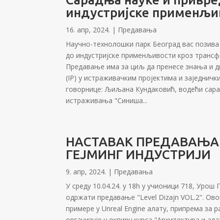
индустријске применљив
16. апр, 2024.
|
Предавања
Научно-технолошки парк Београд вас позива
до индустријске применљивости кроз трансф
Предавање има за циљ да пренесе знања и д
(IP) у истраживачким пројектима и заједничк
говорнице: Љиљана Кундаковић, водећи сара
истраживања "Синиша...
НАСТАВАК ПРЕДАВАЊА –
ГЕЈМИНГ ИНДУСТРИЈИ
9. апр, 2024.
|
Предавања
У среду 10.04.24. у 18h у учионици 718, Уро
одржати предавање "Level Dizajn VOL.2". Ов
примере у Unreal Engine алату, припрема за 
организује у оквиру курса "Архитектура и ала