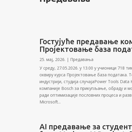
Гостујуће предавање ком
Пројектовање база пода
25. мај, 2026.
|
Предавања
У среду, 27.05.2026. у 13.00 у учионици 718
оквиру курса Пројектовање база података. 
индустрији, студија случајаPower Tools Data
компаније Bosch за прикупљање, обраду и м
ради оптимизације пословних процеса и разв
Microsoft...
AI предавање за студенте