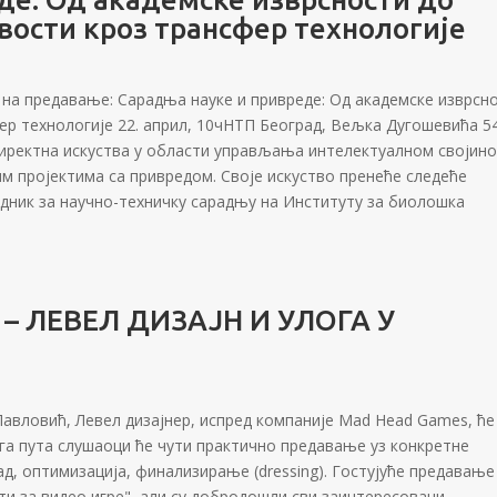
ости кроз трансфер технологије
 на предавање: Сарадња науке и привреде: Од академске изврсн
ер технологије 22. април, 10чНТП Београд, Вељка Дугошевића 5
иректна искуства у области управљања интелектуалном својин
им пројектима са привредом. Своје искуство пренеће следеће
дник за научно-техничку сарадњу на Институту за биолошка
 ЛЕВЕЛ ДИЗАЈН И УЛОГА У
ш Павловић, Левел дизајнер, испред компаније Mad Head Games, ће
ога пута слушаоци ће чути практично предавање уз конкретне
рад, оптимизација, финализирање (dressing). Гостујуће предавање
ти за видео игре", али су добродошли сви заинтересовани...