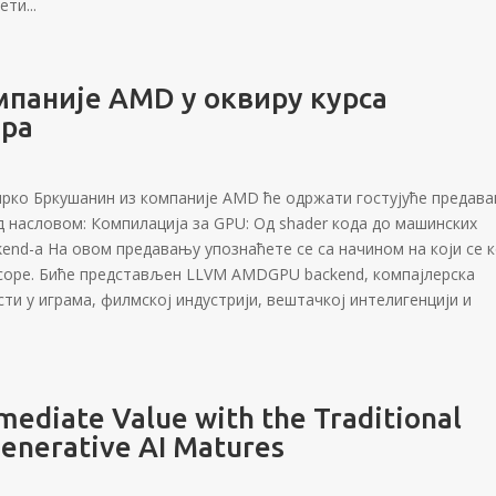
ти...
мпаније AMD у оквиру курса
ора
, Мирко Бркушанин из компаније AMD ће одржати гостујуће предав
д насловом: Компилација за GPU: Од shader кода до машинских
d-а На овом предавању упознаћете се са начином на који се 
соре. Биће представљен LLVM AMDGPU backend, компајлерска
ти у играма, филмској индустрији, вештачкој интелигенцији и
diate Value with the Traditional
enerative AI Matures