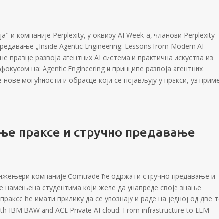
“
" и компаније Perplexity, у оквиру AI Week-а, чланови Perplexity
едавање „Inside Agentic Engineering: Lessons from Modern AI
е правце развоја агентних AI система и практична искуства из
фокусом на: Agentic Engineering и принципе развоја агентних
нове могућности и обрасце који се појављују у пракси, уз прим
ње праксе и стручно предавање
М инжењери компаније Comtrade ће одржати стручно предавање и
 је намењена студентима који желе да унапреде своје знање
раксе ће имати прилику да се упознају и раде на једној од две т
ith IBM BAW and ACE Private AI cloud: From infrastructure to LLM