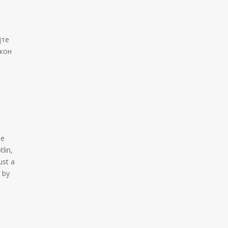
јте
акон
ће
lin,
ust a
 by