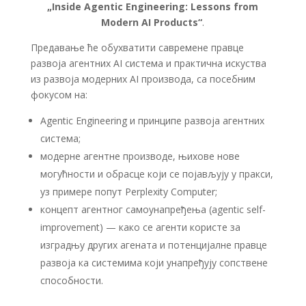
„Inside Agentic Engineering: Lessons from
Modern AI Products“
.
Предавање ће обухватити савремене правце
развоја агентних AI система и практична искуства
из развоја модерних AI производа, са посебним
фокусом на:
Agentic Engineering и принципе развоја агентних
система;
модерне агентне производе, њихове нове
могућности и обрасце који се појављују у пракси,
уз примере попут Perplexity Computer;
концепт агентног самоунапређења (agentic self-
improvement) — како се агенти користе за
изградњу других агената и потенцијалне правце
развоја ка системима који унапређују сопствене
способности.