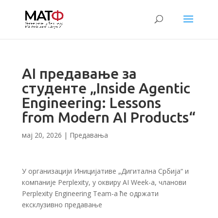
AI предавање за
студенте „Inside Agentic
Engineering: Lessons
from Modern AI Products“
мај 20, 2026
|
Предавања
У организацији Иницијативе „Дигитална Србија“ и
компаније Perplexity, у оквиру AI Week-а, чланови
Perplexity Engineering Team-а ће одржати
ексклузивно предавање