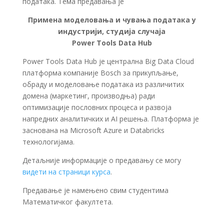
података. Тема предавања је
Примена моделовања и чувања података у
индустрији, студија случаја
Power Tools Data Hub
Power Tools Data Hub је централна Big Data Cloud
платформа компаније Bosch за прикупљање,
обраду и моделовање података из различитих
домена (маркетинг, производња) ради
оптимизације пословних процеса и развоја
напредних аналитичких и AI решења. Платформа је
заснована на Microsoft Azure и Databricks
технологијама.
Детаљније информације о предавању се могу
видети на страници курса
.
Предавање је намењено свим студентима
Математичког факултета.