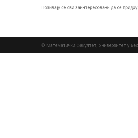
Позивају се сви заинтересовани да се придр
© Математички факултет, Универзитет у Бе