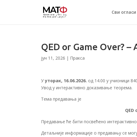
Сви огласи
QED or Game Over? – A
јун 11, 2026
|
Пракса
У
уторак, 16.06.2026.
од 14.00 у учионици 84
Увод у интерактивно доказивање теорема.
Тема предавања је
QED o
Предавање ће бити посвећено интерактивном
Детаљније информације о предавању се мог