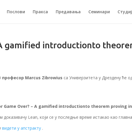
Послови
Пракса
Предавања
Семинари
Студиј
 gamified introductionto theore
0
професор Marcus Zibrowius
са Универзитета у Дрездену ће о
r Game Over? – A gamified introductionto theorem proving i
 доказивачу Lean, који се у последње време истакао као главн
у
видети у апстракту
.