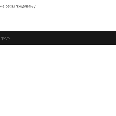
уже овом предавању.
ограду