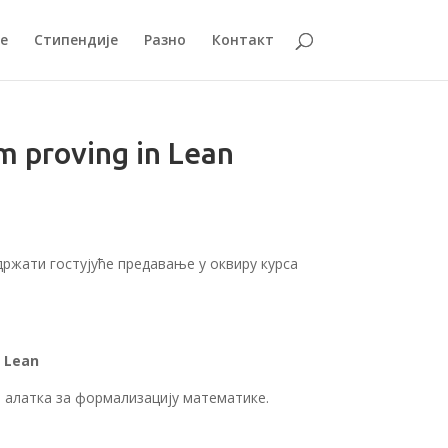
е
Стипендије
Разно
Контакт
m proving in Lean
држати гостујуће предавање у оквиру курса
n Lean
а алатка за формализацију математике.