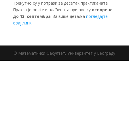
Тренутно су у потрази за десетак практиканата.
Пракса је onsite и плаћена, а пријаве су
отворене
до 13. септембра
. За више детаља
погледајте
овај линк
.
© Математички факултет, Универзитет у Београду