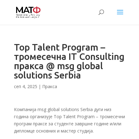
Top Talent Program –
тромесечна IT Consulting
пракса @ msg global
solutions Serbia
сеп 4, 2025
|
Пракса
Компанија msg global solutions Serbia дуги низ
година организује Top Talent Program – тромесечни
програм праксе за студенте завршне године и/или
дипломце основних и мастер студија.