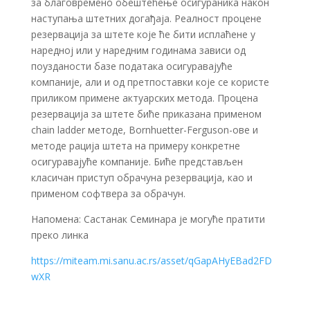
за благовремено обештећење осигураника након
наступања штетних догађаја. Реалност процене
резервација за штете које ће бити исплаћене у
наредној или у наредним годинама зависи од
поузданости базе података осигуравајуће
компаније, али и од претпоставки које се користе
приликом примене актуарских метода. Процена
резервација за штете биће приказана применом
chain ladder методе, Bornhuetter-Ferguson-ове и
методе рација штета на примеру конкретне
осигуравајуће компаније. Биће представљен
класичан приступ обрачуна резервација, као и
применом софтвера за обрачун.
Напомена: Састанак Семинара је могуће пратити
преко линка
https://miteam.mi.sanu.ac.rs/asset/qGapAHyEBad2FD
wXR