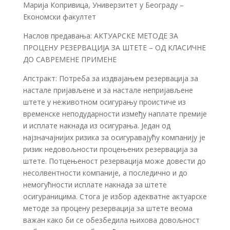
Марија Копривица, Универзитет у Београду –
Економски факултет
Наслов предавања: АКТУАРСКЕ МЕТОДЕ ЗА
ПРОЦЕНУ РЕЗЕРВАЦИЈА ЗА ШТЕТЕ – ОД КЛАСИЧНЕ
ДО САВРЕМЕНЕ ПРИМЕНЕ
Апстракт: Потреба за издвајањем резервација за
настале пријављене и за настале непријављене
штете у неживотном осигурању проистиче из
временске неподударности између наплате премије
и исплате накнада из осигурања. Један од
најзначајнијих ризика за осигуравајућу компанију је
ризик недовољности процењених резервација за
штете. Потцењеност резервација може довести до
несолвентности компаније, а последично и до
немогућности исплате накнада за штете
осигураницима. Стога је избор адекватне актуарске
методе за процену резервација за штете веома
важан како би се обезбедила њихова довољност