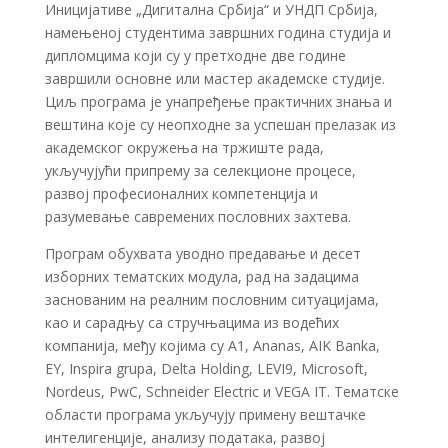
Иницијативе „Дигитална Србија“ и УНДП Србија,
намењеној студентима завршних година студија и
дипломцима који су у претходне две године
завршили основне или мастер академске студије.
Циљ програма је унапређење практичних знања и
вештина које су неопходне за успешан прелазак из
академског окружења на тржиште рада,
укључујући припрему за селекционе процесе,
развој професионалних компетенција и
разумевање савремених пословних захтева.
Програм обухвата уводно предавање и десет
изборних тематских модула, рад на задацима
заснованим на реалним пословним ситуацијама,
као и сарадњу са стручњацима из водећих
компанија, међу којима су A1, Ananas, AIK Banka,
EY, Inspira grupa, Delta Holding, LEVI9, Microsoft,
Nordeus, PwC, Schneider Electric и VEGA IT. Тематске
области програма укључују примену вештачке
интелигенције, анализу података, развој