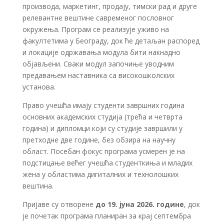
производа, маркетинг, продају, тимски рад и друге
релевантне вештине савременог пословног
окружења. Програм се реализује уживо на
факултетима у Београду, док ће детаљан распоред
и локације одржавања модула бити накнадно
објављени. Сваки модул започиње уводним
предавањем наставника са високошколских
установа.
Право учешћа имају студенти завршних година
основних академских студија (трећа и четврта
година) и дипломци који су студије завршили у
претходне две године, без обзира на научну
област. Посебан фокус програма усмерен је на
подстицање већег учешћа студенткиња и младих
жена у областима дигиталних и технолошких
вештина.
Пријаве су отворене
до 19. јуна 2026. године
, док
је почетак програма планиран за крај септембра